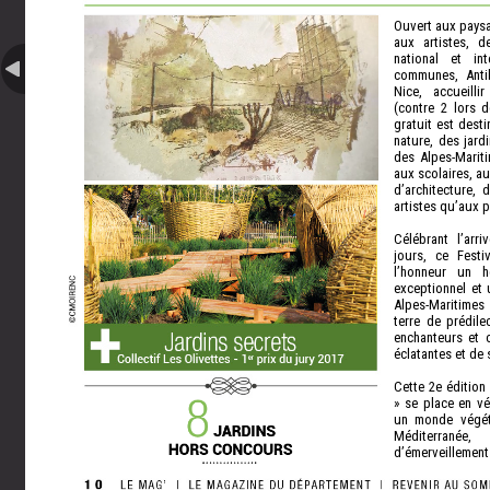
Ouvert aux paysa
aux artistes, d
national et int
communes, Anti
Nice, accueill
(contre 2 lors d
gratuit est dest
nature, des jard
des Alpes-Mariti
aux scolaires, a
d’architecture, 
artistes qu’aux 
Célébrant l’arr
jours, ce Fest
l’honneur un hé
exceptionnel et
Alpes-Maritimes
terre de prédil
enchanteurs et o
éclatantes et de 
Cette 2e édition
» se place en vé
un monde végét
Méditerranée
d’émerveillement
patrimoine verdo
Grande Bleue.