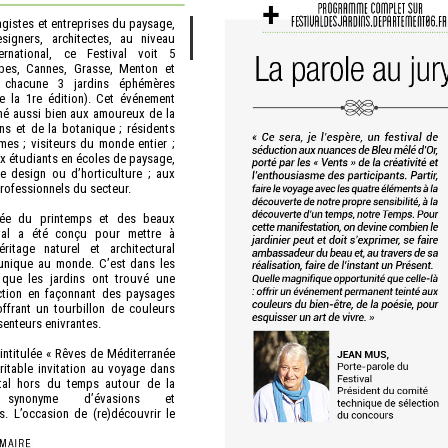
gistes et entreprises du paysage,
esigners, architectes, au niveau
ernational, ce Festival voit 5
bes, Cannes, Grasse, Menton et
ir chacune 3 jardins éphémères
e la 1re édition). Cet événement
iné aussi bien aux amoureux de la
ins et de la botanique ; résidents
mes ; visiteurs du monde entier ;
ux étudiants en écoles de paysage,
de design ou d’horticulture ; aux
professionnels du secteur.
ivée du printemps et des beaux
ival a été conçu pour mettre à
ritage naturel et architectural
 unique au monde. C’est dans les
 que les jardins ont trouvé une
ection en façonnant des paysages
ffrant un tourbillon de couleurs
senteurs enivrantes.
 intitulée « Rêves de Méditerranée
ritable invitation au voyage dans
al hors du temps autour de la
, synonyme d’évasions et
s. L’occasion de (re)découvrir le
yant qui parsème les bords de la