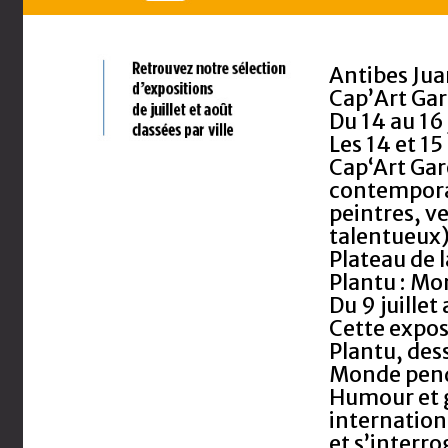
Antibes Jua
Cap’Art Ga
Du 14 au 16 
Les 14 et 15
Cap‘Art Gar
contempora
peintres, v
talentueux)
Plateau de 
Plantu : Mo
Du 9 juille
Cette expos
Plantu, des
Monde pend
Humour et g
internationa
et s’interro