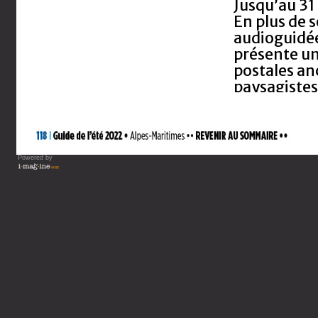
Jusqu’au 3
En plus de 
audioguidée
présente un
postales an
paysagistes
Musée de la
4, avenue T
Ouvert de 1
Entrée : 5€ 
Powered by
04 93 34 2
Deux-Troi
Vous lisez : Guide de votre 
Jusqu’au 31
Jim Monson 
créations d
Création.
Atelier du S
Ouverture 
à 13h et de 
Les archives