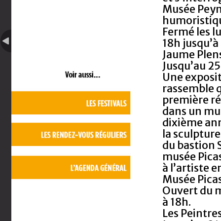
Musée Peyne
humoristiq
Fermé les l
18h jusqu’à
Jaume Plens
Jusqu’au 2
Une exposit
rassemble q
première ré
dans un musé
dixième anni
la sculptur
du bastion
musée Picass
à l’artiste 
Musée Picas
Ouvert du 
à 18h.
Les Peintre