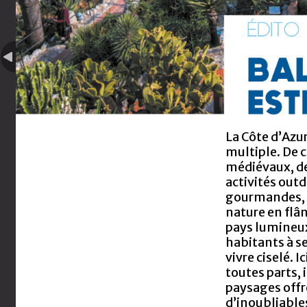
La Côte d’Azu
multiple. De c
médiévaux, d
activités out
gourmandes, 
nature en flân
pays lumineux 
habitants à se
vivre ciselé. I
toutes parts, 
paysages offr
d’inoubliable