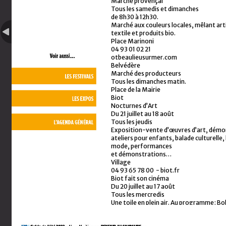
Marché provençal
humoristique
Tous les samedis et dimanches
Fermé les lundis.Ouvert de 10h à 12h50
de 8h30 à 12h30.
fin octobre
Marché aux couleurs locales, mêlant art
Jaume Plensa La lumière veille
textile et produits bio.
Jusqu’au 25 septembre
Place Marinoni
Une exposition unique et exceptionne
04 93 01 02 21
quatre-vingt-dix œuvres. C’est la pr
otbeaulieusurmer.com
dessins de l’artiste dans un musée. Ell
Belvédère
l’occasion du dixième anniversaire de 
Marché des producteurs
la sculpture monumentale Nomade sur
Tous les dimanches matin.
Saint-Jaume, commande pour le musée
Place de la Mairie
d’Antibes
Biot
à l’artiste en 2010.
Nocturnes d’Art
Musée Picasso. 4, rue des Cordiers
Du 21 juillet au 18 août
Ouvert du mardi au dimanche de 10h
Tous les jeudis
à 18h.
Exposition-vente d’œuvres d’art, démon
Les Peintres paysagistes
ateliers pour enfants, balade culturelle, 
Jusqu’au 31 décembre
mode, performances
En plus de son exposition permanente
et démonstrations…
le Musée de la Carte Postale vous pr
Village
temporaire de cartes postales ancie
04 93 65 78 00 - biot.fr
peintres paysagistes en action.
Biot fait son cinéma
Musée de la Carte Postale
Du 20 juillet au 17 août
4, avenue Tournelli
Tous les mercredis
Ouvert de 14h à 18h du mardi au diman
Une toile en plein air. Au programme : 
(gratuit - 12 ans).
20 juillet), Skyfall (le 27 juillet), le Princ
04 93 34 24 88
Deux-Trois-D