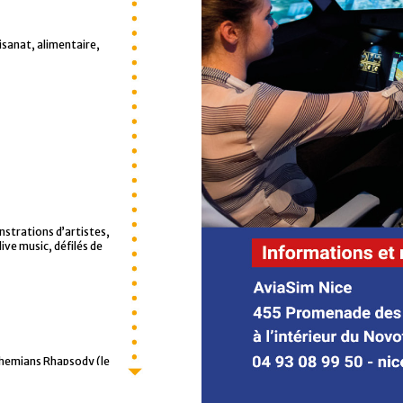
 et de 14h à 18h jusqu’à
isanat, alimentaire,
lle qui rassemble
emière rétrospective des
e a été conçue à
l’installation pérenne de
 la terrasse du bastion
 Picasso de la Ville
strations d’artistes,
live music, défilés de
 avec visite audioguidée,
ésente une exposition
nnes représentant des
che inclus. Entrée : 5€
Bohemians Rhapsody (le
e oublié