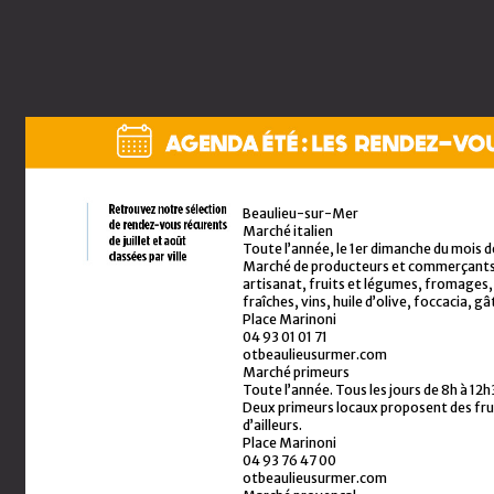
Beaulieu-sur-Mer
Antibes Juans-les-pins
Marché italien
Cap’Art Garoupe
Toute l’année, le 1er dimanche du mois de
Du 14 au 16 juillet
Marché de producteurs et commerçants 
Les 14 et 15 de 10h à 22h, le 16 de 10h
artisanat, fruits et légumes, fromages,
» accueille des artistes d’art contem
fraîches, vins, huile d’olive, foccacia, gâ
photographes, peintres, verriers, cé
Place Marinoni
talentueux).
04 93 01 01 71
Plateau de la Garoupe
otbeaulieusurmer.com
Plantu : Morceaux choisis
Marché primeurs
Du 9 juillet au 30 novembre
Toute l’année. Tous les jours de 8h à 12
Cette exposition présente cent dessi
Deux primeurs locaux proposent des frui
dessinateur-éditorialiste du journal
d’ailleurs.
cinquante ans, pour revenir avec Hum
Place Marinoni
demi-siècle de politique internationa
04 93 76 47 00
sourire, réfléchir et s’interroger.
otbeaulieusurmer.com
Musée Peynet et du dessin