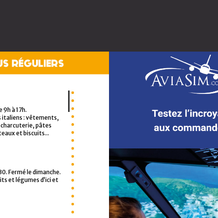
 9h à 17h.
italiens : vêtements,
 à 19h. « Cap‘Art Garoupe
 charcuterie, pâtes
porain (sculpteurs,
teaux et biscuits...
ramistes, graphistes
h30. Fermé le dimanche.
ns de Jean Plantu,
ts et légumes d’ici et
 Le Monde pendant
our et gravité sur un
le. Des dessins pour